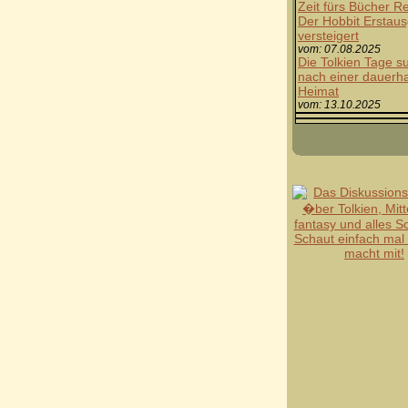
Zeit fürs Bücher Re
Der Hobbit Erstau
versteigert
vom: 07.08.2025
Die Tolkien Tage s
nach einer dauerh
Heimat
vom: 13.10.2025