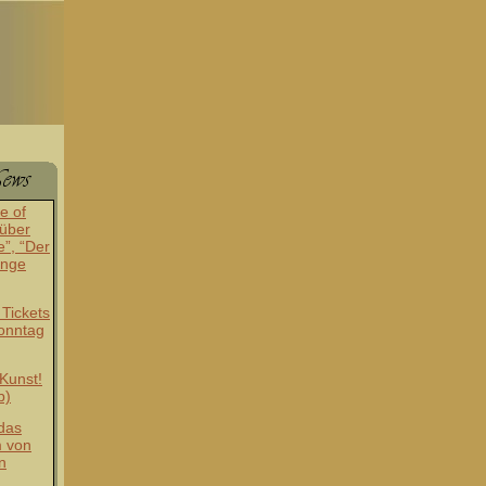
e of
 über
e”, “Der
inge
 Tickets
onntag
-Kunst!
b)
das
m von
n