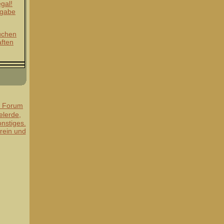
gal!
sgabe
uchen
aften