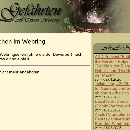
chen im Webring
 Webringseiten (ohne die der Bewerber) nach
ARD Podcast "Battl
s dir so einfällt!
the Nerds" - Folge
“Der Herr der Ring
Hobbit” und “Die R
 nicht mehr angeboten.
der Macht”
vom: 08.04.2026
Tolkien Tage 2026:
für Samstag und S
ab sofort erhältlich
vom: 12.09.2025
Basel feiert Comic
(Comic-Wettbewer
vom: 18.02.2026
AppleTV adaptiert 
Fantasy Universu
Brandon Sanderso
vom: 31.01.2026