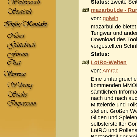
Status:
zweite Sei
mazarbul.de - Ru
von:
golwin
mazarbul.de biete
Tengwar und ander
Download des Tools
vorgestellten Schri
Status:
LotRo-Welten
von:
Amrac
Eine umfangreiche
kommenden MMORPG
sämtlichen Informa
nach und nach auc
Mittelerde und Tol
stellen. Großen We
Gilden und Spieler
selbsterstellter C
LotRO und Rollensp
Bestandteil der Se