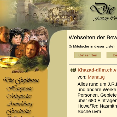
Webseiten der Bew
(5 Mitglieder in dieser Liste)
Gefaehrten
Be
Khazad-dûm.ch.v
von:
Manaug
Alles rund um J.R.
und andere Werke a
Personen, Gebiete 
über 680 Einträgen
Howe/Ted Nasmith
Suche uvm