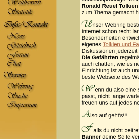
Ronald Reuel Tolkien
zum Thema gemacht h
nser Webring beste
Internet schon recht la
Besonderheiten entwick
eigenes
Tolkien und F
Diskussionen jederzeit 
Die Gefährten
regelmä
auch chatten, wie es ne
Einrichtung ist auch un
beste Webseite des We
enn du also eine 
passt, nicht lange war
freuen uns auf jedes ne
lso auf geht's!!!
alls du nicht beitr
Banner
deine Seite ver